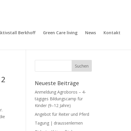
ktivstall Berkhoff
Green Care living
News
Kontakt
12
Neueste Beiträge
Anmeldung Agroboros – 4-
tägiges Bildungscamp für
Kinder (9–12 Jahre)
r.
Angebot für Reiter und Pferd
die
Tagung | draussenlernen