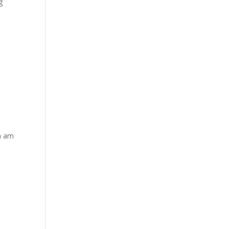
g
en am