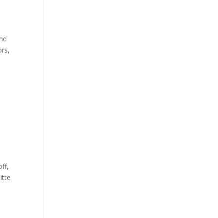
und
ors,
ff,
itte