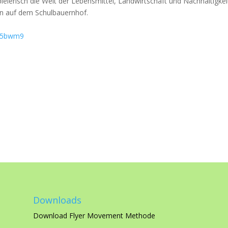
elerisch die Welt der Lebensmittel, Landwirtschaft und Nachhaltigkei
en auf dem Schulbauernhof.
XH5bwm9
Downloads
Download Flyer Movement Methode