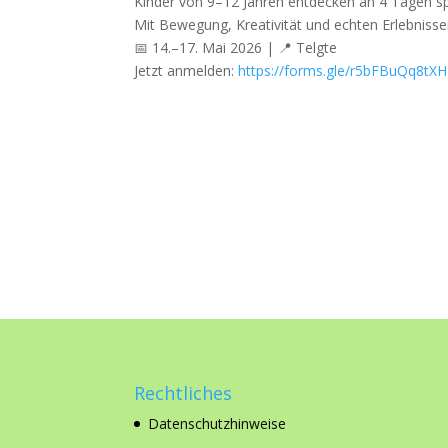
Kinder von 9–12 Jahren entdecken an 4 Tagen spi
Mit Bewegung, Kreativität und echten Erlebniss
📅 14.–17. Mai 2026 | 📍 Telgte
Jetzt anmelden:
https://forms.gle/r5bFBuQq8t
Rechtliches
Datenschutzhinweise